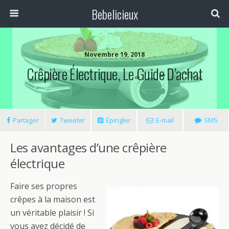
Bebelicieux
Novembre 19, 2018
Crêpière Électrique, Le Guide D’achat
Partager
Tweeter
Épingler
E-mail
SMS
Les avantages d’une crêpière
électrique
Faire ses propres
crêpes à la maison est
un véritable plaisir ! Si
vous avez décidé de