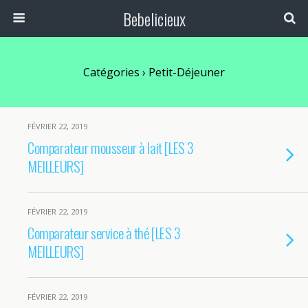
Bebelicieux
Catégories ›
Petit-Déjeuner
FÉVRIER 22, 2019
Comparateur mousseur à lait [LES 3
MEILLEURS]
FÉVRIER 22, 2019
Comparateur service à thé [LES 3
MEILLEURS]
FÉVRIER 22, 2019