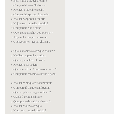
> Bain marie : lequel choisir ?
> Comparatif wok électrique
> Meilleure machine à pain
> Comparatif appareil à raclette
> Meilleur appareil à fondue
> Mijoteuse : laquelle choisir ?
> Comparatif plat à tajine
> Quel appareil à hot dog choisir ?
> Appareil à croque monsieur
> Couscoussier : lequel choisir ?
> Quelle crêpière électrique choisir ?
> Meilleur appareil à gaufres
> Quelle yaourtière choisir ?
> Meilleure sorbetière
> Quelle machine à pop corn choisir ?
> Comparatif machine à barbe à papa
> Meilleure plaque vitrocéramique
> Comparatif plaque à induction
> Quelles plaques à gaz acheter ?
> Guide d’achat gazinière
> Quel piano de cuisine choisir ?
> Meilleur four électrique
> Mini-four : lequel choisir ?