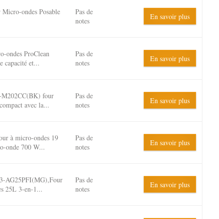
 Micro-ondes Posable
Pas de
En savoir plus
notes
ro-ondes ProClean
Pas de
En savoir plus
 capacité et...
notes
-M202CC(BK) four
Pas de
En savoir plus
compact avec la...
notes
r à micro-ondes 19
Pas de
En savoir plus
o-onde 700 W...
notes
3-AG25PFI(MG),Four
Pas de
En savoir plus
s 25L 3-en-1...
notes