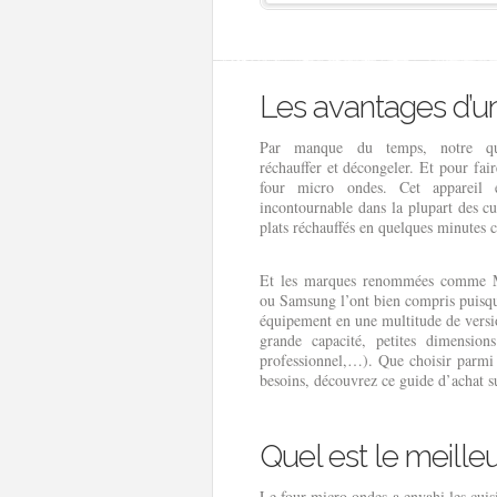
Les avantages d’u
Par manque du temps, notre qu
réchauffer et décongeler. Et pour faire
four micro ondes. Cet appareil 
incontournable dans la plupart des cu
plats réchauffés en quelques minutes 
Et les marques renommées comme M
ou Samsung l’ont bien compris puisqu’
équipement en une multitude de versi
grande capacité, petites dimension
professionnel,…). Que choisir parmi 
besoins, découvrez ce guide d’achat s
Quel est le meille
Le four micro ondes a envahi les cui