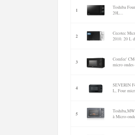
Toshiba Four
1
20L...
Cecotec Mic
2
2010. 20 L de
Comfee' CM
3
micro ondes 
SEVERIN Fou
4
L, Four micr
Toshiba,MW
5
à Micro-onde