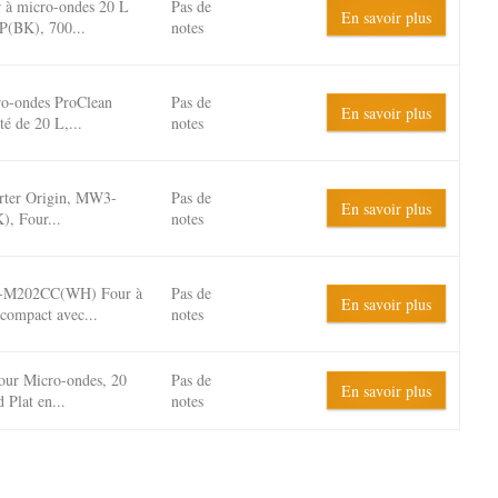
 à micro-ondes 20 L
Pas de
En savoir plus
BK), 700...
notes
ro-ondes ProClean
Pas de
En savoir plus
é de 20 L,...
notes
erter Origin, MW3-
Pas de
En savoir plus
, Four...
notes
-M202CC(WH) Four à
Pas de
En savoir plus
compact avec...
notes
r Micro-ondes, 20
Pas de
En savoir plus
 Plat en...
notes