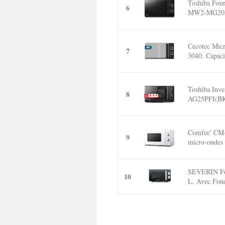
Toshiba Four
6
MW2-MG20P(
Cecotec Mic
7
3040. Capacit
Toshiba Inv
8
AG25PFI(BK)
Comfee' CM
9
micro-ondes 
SEVERIN Fou
10
L, Avec Fond