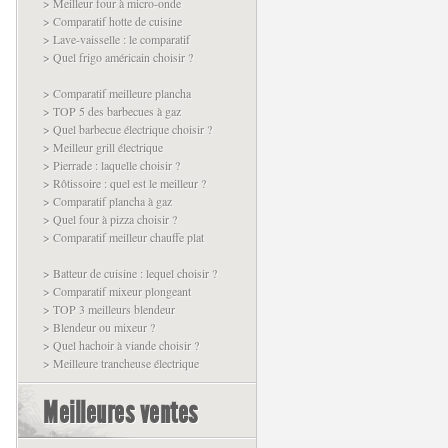
> Meilleur four à micro-onde
> Comparatif hotte de cuisine
> Lave-vaisselle : le comparatif
> Quel frigo américain choisir ?
> Comparatif meilleure plancha
> TOP 5 des barbecues à gaz
> Quel barbecue électrique choisir ?
> Meilleur grill électrique
> Pierrade : laquelle choisir ?
> Rôtissoire : quel est le meilleur ?
> Comparatif plancha à gaz
> Quel four à pizza choisir ?
> Comparatif meilleur chauffe plat
> Batteur de cuisine : lequel choisir ?
> Comparatif mixeur plongeant
> TOP 3 meilleurs blendeur
> Blendeur ou mixeur ?
> Quel hachoir à viande choisir ?
> Meilleure trancheuse électrique
Meilleures ventes