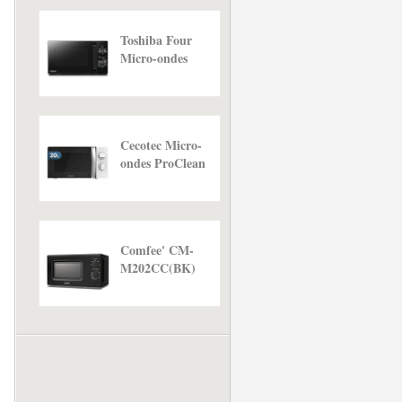
Toshiba Four
Micro-ondes
Posable 20L...
Cecotec Micro-
ondes ProClean
2010. 20 L de...
Comfee' CM-
M202CC(BK)
four micro
ondes
compact...