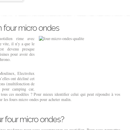
n four micro ondes
otidien rime avec
 vite, il n’y a que le
est devenu presque
isines pour avoir des
chrono.
oulinex, Electrolux
elles ont décliné cet
ons (multifonction de
s pour camping car,
tous ces modèles ? Pour mieux identifier celui qui peut répondre à vos
ur les fours micro ondes pour acheter malin.
ur four micro ondes?
sines modernes pour vous accompagner au quotidien. Pour vous permettre