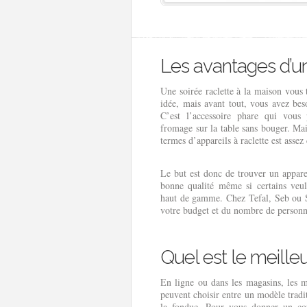
Les avantages d’un
Une soirée raclette à la maison vous 
idée, mais avant tout, vous avez beso
C’est l’accessoire phare qui vous
fromage sur la table sans bouger. Mai
termes d’appareils à raclette est assez
Le but est donc de trouver un appare
bonne qualité même si certains veu
haut de gamme. Chez Tefal, Seb ou Se
votre budget et du nombre de personne
Quel est le meilleu
En ligne ou dans les magasins, les m
peuvent choisir entre un modèle tradit
la fondue. Pour vous donner un cou