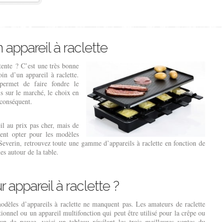
 appareil à raclette
tente ? C’est une très bonne
in d’un appareil à raclette.
 permet de faire fondre le
s sur le marché, le choix en
 conséquent.
il au prix pas cher, mais de
lent opter pour les modèles
verin, retrouvez toute une gamme d’appareils à raclette en fonction de
s autour de la table.
r appareil à raclette ?
odèles d’appareils à raclette ne manquent pas. Les amateurs de raclette
ionnel ou un appareil multifonction qui peut être utilisé pour la crêpe ou
p de pouce, voici un tableau révélant les trois meilleures ventes du