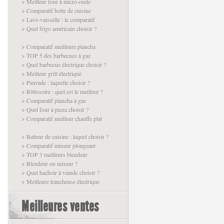
> Meilleur four à micro-onde
> Comparatif hotte de cuisine
> Lave-vaisselle : le comparatif
> Quel frigo américain choisir ?
> Comparatif meilleure plancha
> TOP 5 des barbecues à gaz
> Quel barbecue électrique choisir ?
> Meilleur grill électrique
> Pierrade : laquelle choisir ?
> Rôtissoire : quel est le meilleur ?
> Comparatif plancha à gaz
> Quel four à pizza choisir ?
> Comparatif meilleur chauffe plat
> Batteur de cuisine : lequel choisir ?
> Comparatif mixeur plongeant
> TOP 3 meilleurs blendeur
> Blendeur ou mixeur ?
> Quel hachoir à viande choisir ?
> Meilleure trancheuse électrique
Meilleures ventes