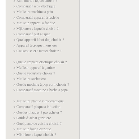
> Bain marie : lequel choisir ?
> Comparatif wok électrique
> Meilleure machine à pain
> Comparatif appareil à raclette
> Meilleur appareil à fondue
> Mijoteuse : laquelle choisir ?
> Comparatif plat à tajine
> Quel appareil à hot dog choisir ?
> Appareil à croque monsieur
> Couscoussier : lequel choisir ?
> Quelle crêpière électrique choisir ?
> Meilleur appareil à gaufres
> Quelle yaourtière choisir ?
> Meilleure sorbetière
> Quelle machine à pop corn choisir ?
> Comparatif machine à barbe à papa
> Meilleure plaque vitrocéramique
> Comparatif plaque à induction
> Quelles plaques à gaz acheter ?
> Guide d’achat gazinière
> Quel piano de cuisine choisir ?
> Meilleur four électrique
> Mini-four : lequel choisir ?